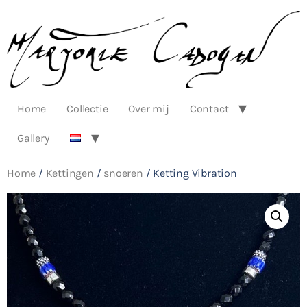
Home
Collectie
Over mij
Contact
Gallery
Home
/
Kettingen
/
snoeren
/ Ketting Vibration