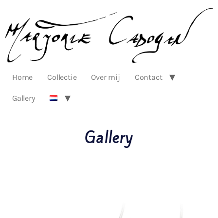
Home
Collectie
Over mij
Contact
Gallery
Gallery