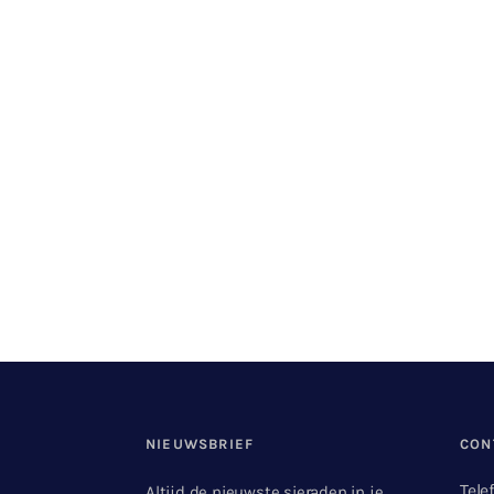
NIEUWSBRIEF
CON
Tele
Altijd de nieuwste sieraden in je