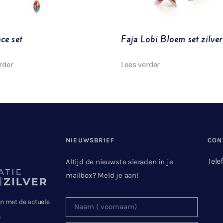
ce set
Faja Lobi Bloem set zilver
rder
Lees verder
NIEUWSBRIEF
CON
Tele
Altijd de nieuwste sieraden in je
mailbox? Meld je aan!
en met de actuele
.