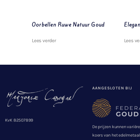
Oorbellen Ruwe Natuur Goud
Elegan
Lees verder
Lees ve
AANGESLOTEN BIJ
KvK 82507899
De prijzen kunnen variër
koers van het edelmetaal