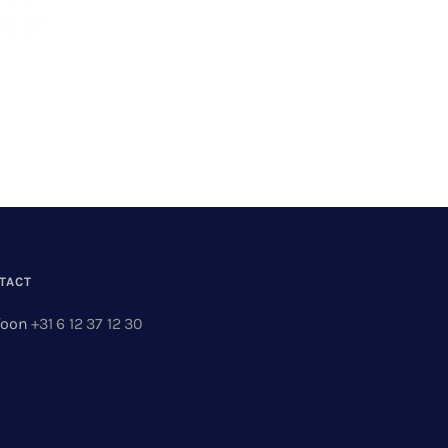
TACT
foon
+31 6 12 37 12 30