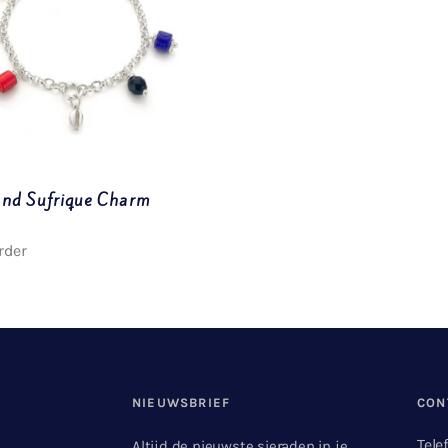
nd Sufrique Charm
rder
NIEUWSBRIEF
CON
Tele
Altijd de nieuwste sieraden in je