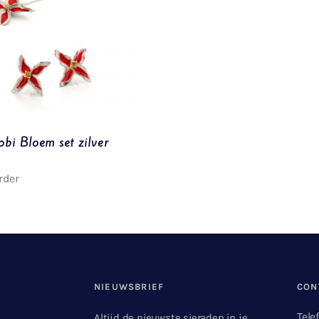
obi Bloem set zilver
rder
NIEUWSBRIEF
CON
Tele
Altijd de nieuwste sieraden in je